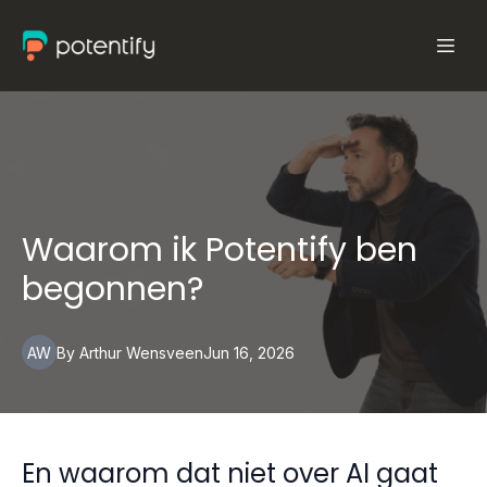
Waarom ik Potentify ben
begonnen?
AW
By
Arthur
Wensveen
Jun 16, 2026
En waarom dat niet over AI gaat